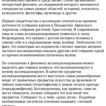
незапамятных времён и представляет собой чрезвычайно
интересный феномен, исследованием которого занимаются
специалисты самых разных областей: историки, психологи,
культурологи, философы, музееведы и другие.
Первые свидетельства о коллекциях относятся ко времени
античности (собрание картин в Пинакотеке Афинского
Акрополя, собрание растений Аристотеля). В современном
смысле слова коллекционирование появилось в эпоху
Возрождения, что связано с ростом интереса человека к
самому себе и к окружающему миру вообще. Любопытен тот
факт, что некоторые исследователи считают именно желание
частного коллекционера показать другим своё собрание одной
из причин возникновения публичных музеев.
По отношению к феномену коллекционирования можно
выделить два главных вопроса: что коллекционируют и
почему коллекционируют. В качестве предметов
коллекционирования могут выступать самые разнообразные
вещи: от привычных предметов искусства до ярлычков от
чайных пакетиков (теонотафилия) и знаков оплаты проезда
(перидромофилия). Коллекционеры, как правило, сами не
могут объяснить, почему собирают тот или иной тип
предметов. Собирают то, к чему «душа легла». Подобные
необъяснимые логически влечения называют «логикой
сердца».